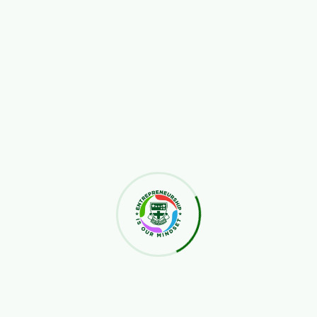
Berita & Artikel Terbaru
29 Oktober 2025
Ursula Fest 2025: Melukis Masa Depan
dengan Semangat dan Talenta
25 April 2025
Pemanfaatan Minyak Jelantah dari
UCOllect RAKSHA BUMI
27 Oktober 2023
INFO LOWONGAN PEKERJAAN
03 Oktober 2023
Ibadat Pembukaan Bulan Rosario dan